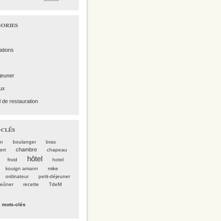
ories
ations
éjeuner
ux
l de restauration
clés
on
boulanger
bras
chambre
ert
chapeau
hôtel
froid
hotel
kouign amann
mike
ordinateur
petit-déjeuner
jeûner
recette
TdeM
s mots-clés