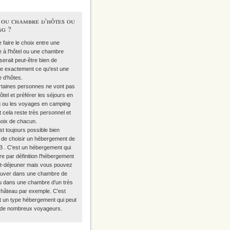
 ou chambre d'hôtes ou
ng ?
 faire le choix entre une
 à l'hôtel ou une chambre
l serait peut-être bien de
re exactement
ce qu'est une
 d'hôtes
.
rtaines personnes ne vont pas
hôtel et préférer
les séjours en
g
ou les voyages en camping
t cela reste très personnel et
hoix de chacun.
est toujours possible bien
 de choisir
un hébergement de
B
. C'est un hébergement qui
re par définition l'hébergement
tit-déjeuner mais vous pouvez
ouver dans une chambre de
u dans une chambre d'un très
château par exemple. C'est
t un type hébergement qui peut
 de nombreux voyageurs.