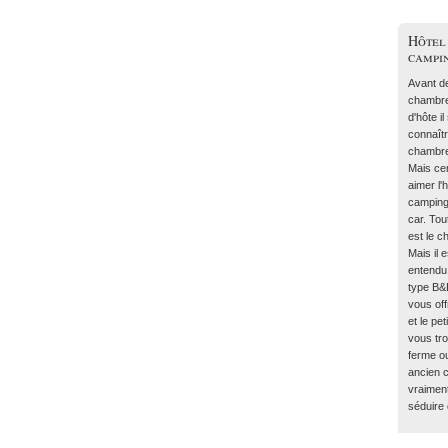
Hôtel
campi
Avant de
chambre
d'hôte i
connaît
chambre
Mais ce
aimer l'
campin
car. Tou
est le c
Mais il 
entendu
type B&
vous off
et le pe
vous tr
ferme o
ancien 
vraimen
séduire