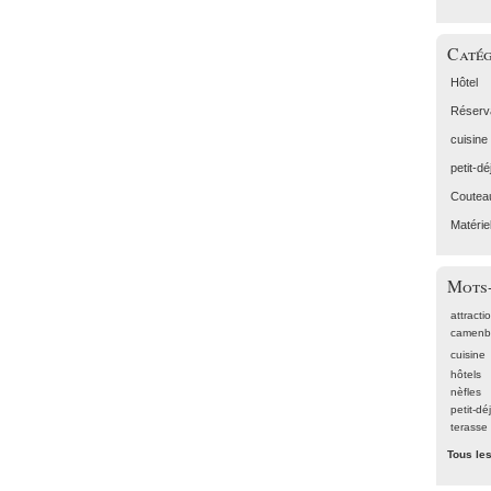
Catég
Hôtel
Réserv
cuisine
petit-d
Coutea
Matérie
Mots-
attracti
camenb
cuisine
hôtels
nèfles
petit-dé
terasse
Tous le