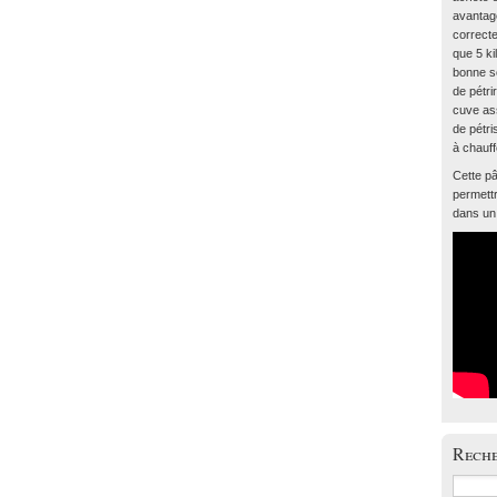
avantage
correcte
que 5 ki
bonne so
de pétr
cuve as
de pétri
à chauff
Cette pâ
permett
dans un 
Rech