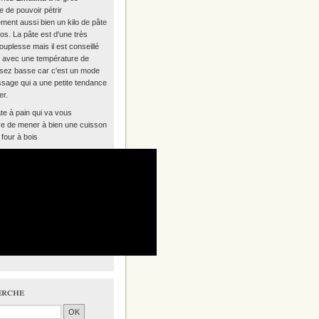
 de pouvoir pétrir
ment aussi bien un kilo de pâte
los. La pâte est d'une très
uplesse mais il est conseillé
ir avec une température de
sez basse car c'est un mode
ssage qui a une petite tendance
er.
te à pain qui va vous
re de mener à bien une cuisson
four à bois
erche