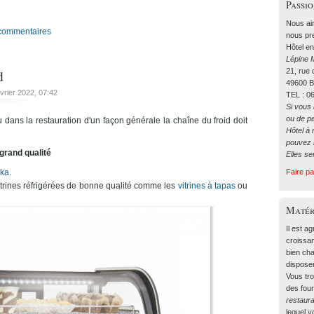
Passi
Nous ai
 commentaires
nous pre
Hôtel en
Lépine M
d
21, rue
49600 
évrier 2022
, 07:42
TEL : 0
Si vous
ou de p
 dans la restauration d'un façon générale la chaîne du froid doit
Hôtel à 
pouvez n
 grand qualité
Elles se
ka.
Faire p
trines réfrigérées de bonne qualité comme les
vitrines à tapas
ou
Matér
Il est a
croissa
bien cha
dispose
Vous tr
des four
restaura
lequel 