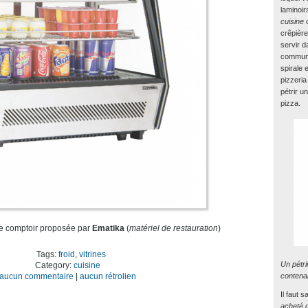
laminoi
cuisine
c
crêpière
servir d
communa
spirale 
pizzeria
pétrir u
pizza.
de comptoir proposée par
Ematika
(
matériel de restauration
)
froid
,
vitrines
Un pétri
cuisine
contenan
aucun commentaire
|
aucun rétrolien
Il faut 
acheté