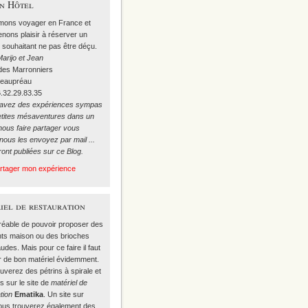
on Hôtel
mons voyager en France et
nons plaisir à réserver un
 souhaitant ne pas être déçu.
arijo et Jean
 des Marronniers
Beaupréau
6.32.29.83.35
 avez des expériences sympas
etites mésaventures dans un
nous faire partager vous
ous les envoyez par mail ...
ront publiées sur ce Blog.
artager mon expérience
iel de restauration
gréable de pouvoir proposer des
nts maison ou des brioches
udes. Mais pour ce faire il faut
r de bon matériel évidemment.
ouverez
des pétrins à spirale
et
s sur le site de
matériel de
tion
Ematika
. Un site sur
vous trouverez également des