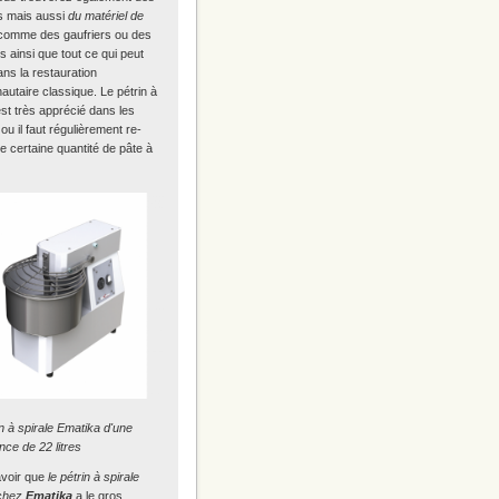
rs mais aussi
du matériel de
omme des gaufriers ou des
s ainsi que tout ce qui peut
ans la restauration
utaire classique. Le pétrin à
est très apprécié dans les
 ou il faut régulièrement re-
ne certaine quantité de pâte à
n à spirale Ematika d'une
ce de 22 litres
savoir que
le pétrin à spirale
 chez
Ematika
a le gros