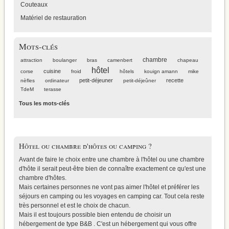
Couteaux
Matériel de restauration
Mots-clés
chambre
attraction
boulanger
bras
camenbert
chapeau
hôtel
cuisine
corse
froid
hôtels
kouign amann
mike
petit-déjeuner
recette
nèfles
ordinateur
petit-déjeûner
TdeM
terasse
Tous les mots-clés
Hôtel ou chambre d'hôtes ou camping ?
Avant de faire le choix entre une chambre à l'hôtel ou une chambre
d'hôte il serait peut-être bien de connaître exactement
ce qu'est une
chambre d'hôtes
.
Mais certaines personnes ne vont pas aimer l'hôtel et préférer
les
séjours en camping
ou les voyages en camping car. Tout cela reste
très personnel et est le choix de chacun.
Mais il est toujours possible bien entendu de choisir
un
hébergement de type B&B
. C'est un hébergement qui vous offre