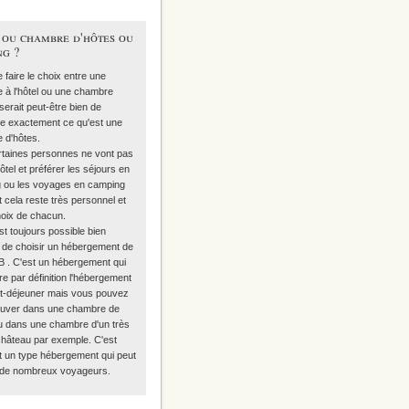
 ou chambre d'hôtes ou
ng ?
 faire le choix entre une
 à l'hôtel ou une chambre
l serait peut-être bien de
re exactement
ce qu'est une
 d'hôtes
.
rtaines personnes ne vont pas
hôtel et préférer
les séjours en
g
ou les voyages en camping
t cela reste très personnel et
hoix de chacun.
est toujours possible bien
 de choisir
un hébergement de
B
. C'est un hébergement qui
re par définition l'hébergement
tit-déjeuner mais vous pouvez
ouver dans une chambre de
u dans une chambre d'un très
château par exemple. C'est
t un type hébergement qui peut
 de nombreux voyageurs.