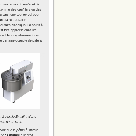
rs mais aussi
du matériel de
omme des gaufriers ou des
s ainsi que tout ce qui peut
ans la restauration
utaire classique. Le pétrin à
est très apprécié dans les
 ou il faut régulièrement re-
ne certaine quantité de pâte à
n à spirale Ematika d'une
ce de 22 litres
savoir que
le pétrin à spirale
 chez
Ematika
a le gros