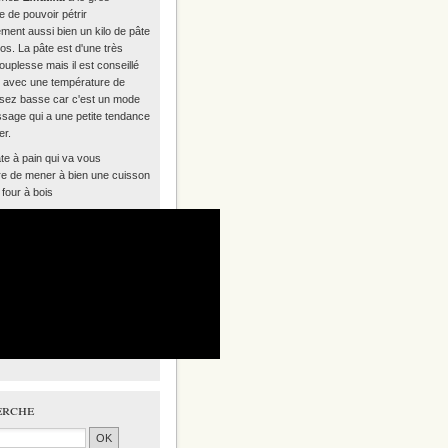
 de pouvoir pétrir
ment aussi bien un kilo de pâte
los. La pâte est d'une très
uplesse mais il est conseillé
ir avec une température de
sez basse car c'est un mode
ssage qui a une petite tendance
er.
te à pain qui va vous
re de mener à bien une cuisson
four à bois
erche