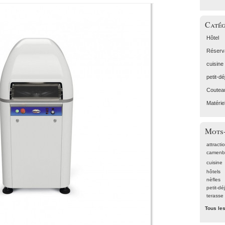
Catég
Hôtel
Réserv
cuisine
petit-d
Coutea
Matérie
Mots-
attracti
camenb
cuisine
hôtels
nèfles
petit-dé
terasse
Tous le