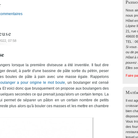
Passi
r
Nous ai
 commentaires
nous pre
Hôtel en
Lépine M
leuse
21, rue
49600 
 2022
, 07:58
TEL : 0
Si vous
ou de p
se
Hôtel à 
pouvez n
ngers lorsque la première diviseuse a été inventée. Il faut dire
Elles se
er devait, à partir d'une bassine de pâte sortie du pétrin, peser
Faire p
tites boules de pâte à pain avec une masse égale. Rappelons
oulanger a pour origine le mot boule
, un boulanger est censé
n
. Et voici donc que brusquement on propose aux boulangers des
Matér
 quelques secondes ce qui prenait jusqu'alors un certain temps. La
qui permet de séparer un pâton en un certain nombre de petits
Il est a
croissa
reste plus alors qu'à bouler ces masses et les mettre en chambre
bien cha
dispose
Vous tr
des four
restaura
lequel 