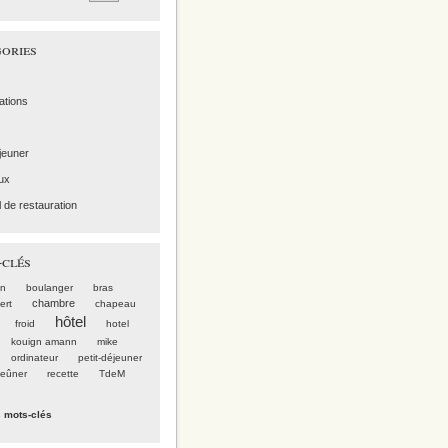
ories
ations
éjeuner
ux
l de restauration
clés
on
boulanger
bras
chambre
ert
chapeau
hôtel
froid
hotel
kouign amann
mike
ordinateur
petit-déjeuner
jeûner
recette
TdeM
s mots-clés