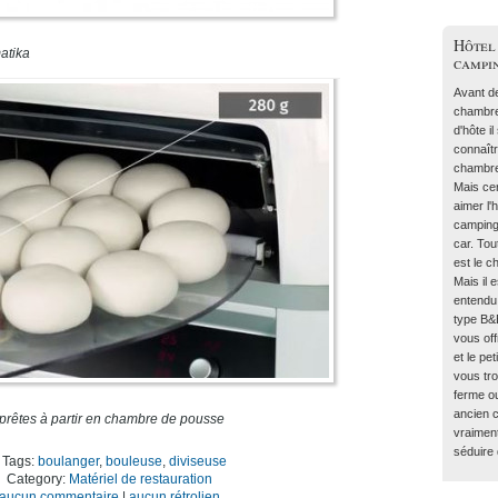
Hôtel
atika
campi
Avant de
chambre
d'hôte i
connaît
chambre
Mais ce
aimer l'
campin
car. Tou
est le c
Mais il 
entendu
type B&
vous off
et le pe
vous tr
ferme o
ancien 
rêtes à partir en chambre de pousse
vraimen
séduire
boulanger
,
bouleuse
,
diviseuse
Matériel de restauration
aucun commentaire
|
aucun rétrolien