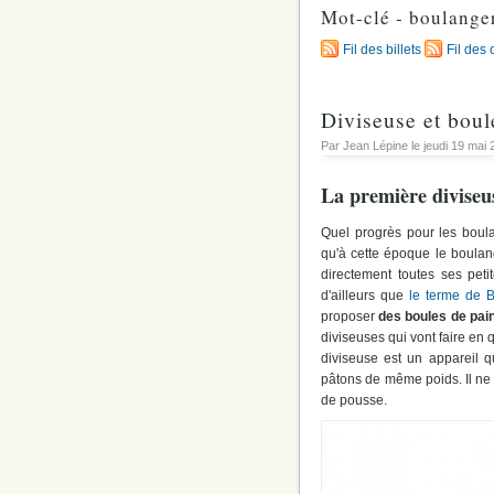
Mot-clé - boulange
Fil des billets
Fil des
Diviseuse et bou
Par Jean Lépine le
jeudi 19 mai
La première diviseu
Quel progrès pour les boula
qu'à cette époque le boulang
directement toutes ses pe
d'ailleurs que
le terme de B
proposer
des boules de pai
diviseuses qui vont faire en
diviseuse est un appareil 
pâtons de même poids. Il ne 
de pousse.