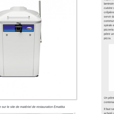
laminoi
cuisine
c
crêpière
servir d
communa
spirale 
pizzeria
pétrir u
pizza.
Un pétri
contenan
 sur le site de matériel de restauration Ematika
Il faut 
acheté