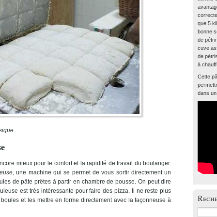
avantage
correcte
que 5 ki
bonne so
de pétr
cuve as
de pétri
à chauff
Cette pâ
permett
dans un 
ssique
se
core mieux pour le confort et la rapidité de travail du boulanger.
leuse
, une machine qui se permet de vous sortir directement un
les de pâte prêtes à partir en chambre de pousse. On peut dire
leuse est très intéressante pour faire des pizza. Il ne reste plus
Rech
es boules et les mettre en forme directement avec la façonneuse à