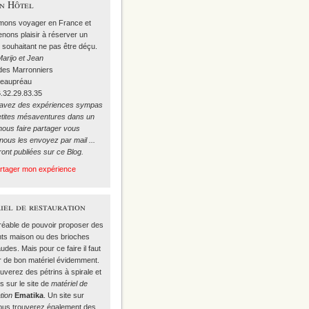
on Hôtel
mons voyager en France et
nons plaisir à réserver un
 souhaitant ne pas être déçu.
arijo et Jean
 des Marronniers
Beaupréau
6.32.29.83.35
 avez des expériences sympas
etites mésaventures dans un
nous faire partager vous
ous les envoyez par mail ...
ront publiées sur ce Blog.
artager mon expérience
iel de restauration
gréable de pouvoir proposer des
nts maison ou des brioches
udes. Mais pour ce faire il faut
r de bon matériel évidemment.
ouverez
des pétrins à spirale
et
s sur le site de
matériel de
tion
Ematika
. Un site sur
vous trouverez également des