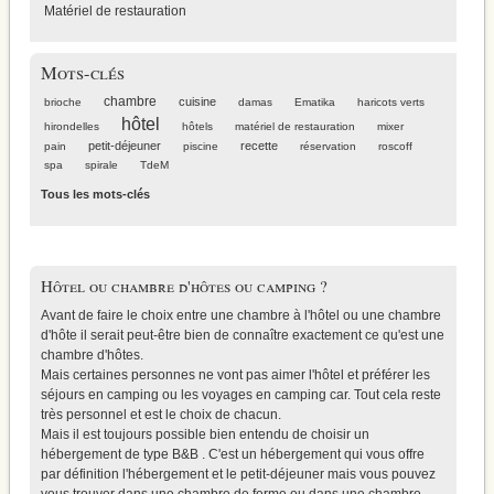
Matériel de restauration
Mots-clés
chambre
cuisine
brioche
damas
Ematika
haricots verts
hôtel
hirondelles
hôtels
matériel de restauration
mixer
petit-déjeuner
recette
pain
piscine
réservation
roscoff
spa
spirale
TdeM
Tous les mots-clés
Hôtel ou chambre d'hôtes ou camping ?
Avant de faire le choix entre une chambre à l'hôtel ou une chambre
d'hôte il serait peut-être bien de connaître exactement
ce qu'est une
chambre d'hôtes
.
Mais certaines personnes ne vont pas aimer l'hôtel et préférer
les
séjours en camping
ou les voyages en camping car. Tout cela reste
très personnel et est le choix de chacun.
Mais il est toujours possible bien entendu de choisir
un
hébergement de type B&B
. C'est un hébergement qui vous offre
par définition l'hébergement et le petit-déjeuner mais vous pouvez
vous trouver dans une chambre de ferme ou dans une chambre