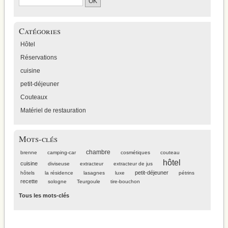
Catégories
Hôtel
Réservations
cuisine
petit-déjeuner
Couteaux
Matériel de restauration
Mots-clés
chambre
brenne
camping-car
cosmétiques
couteau
hôtel
cuisine
diviseuse
extracteur
extracteur de jus
petit-déjeuner
hôtels
la résidence
lasagnes
luxe
pétrins
recette
sologne
Teurgoule
tire-bouchon
Tous les mots-clés